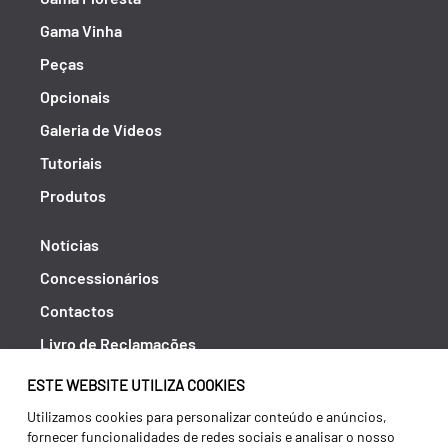
Gama Vinha
Peças
Opcionais
Galeria de Vídeos
Tutoriais
Produtos
Notícias
Concessionários
Contactos
Livro de Reclamações
Política de Privacidade
ESTE WEBSITE UTILIZA COOKIES
Canal de Denúncias (RGPC)
Utilizamos cookies para personalizar conteúdo e anúncios,
fornecer funcionalidades de redes sociais e analisar o nosso
Termos e condições