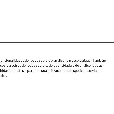
funcionalidades de redes sociais e analisar o nosso tráfego. Também
Notícias
os parceiros de redes sociais, de publicidade e de análise, que as
Concessionários
as por estes a partir da sua utilização dos respetivos serviços.
site.
Contactos
Livro de Reclamações
Política de Privacidade
Canal de Denúncias (RGPC)
Termos e condições