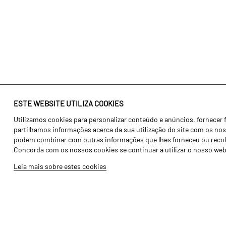
ESTE WEBSITE UTILIZA COOKIES
Utilizamos cookies para personalizar conteúdo e anúncios, fornecer 
Identidade
Agricultura
partilhamos informações acerca da sua utilização do site com os noss
História
Transportes
podem combinar com outras informações que lhes forneceu ou recolhid
Concorda com os nossos cookies se continuar a utilizar o nosso web
Fábrica / Produção
Gama Floresta
Leia mais sobre estes cookies
Recursos Humanos
Gama Vinha
Peças
Opcionais
Galeria de Vídeos