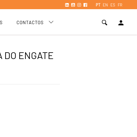
PT
EN
ES
FR
person
S
CONTACTOS
 DO ENGATE