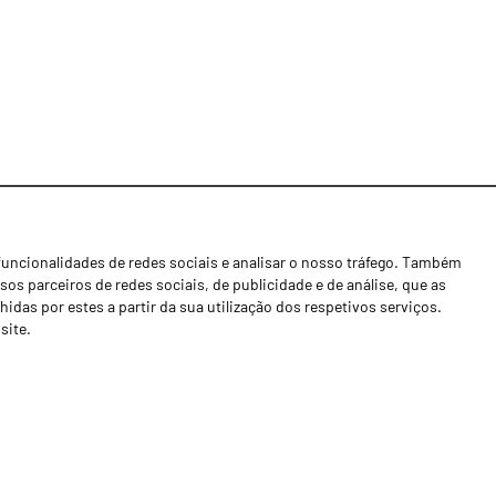
funcionalidades de redes sociais e analisar o nosso tráfego. Também
Notícias
os parceiros de redes sociais, de publicidade e de análise, que as
Concessionários
as por estes a partir da sua utilização dos respetivos serviços.
site.
Contactos
Livro de Reclamações
Política de Privacidade
Canal de Denúncias (RGPC)
Termos e condições