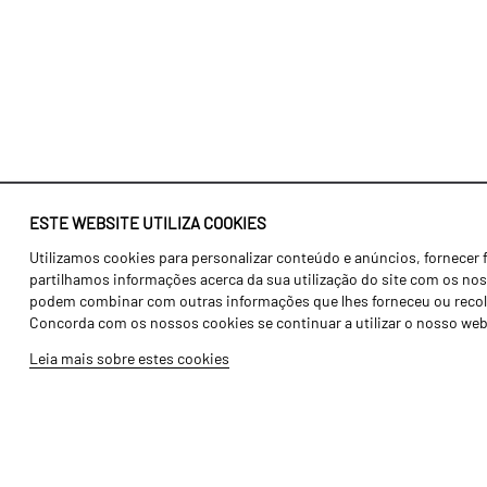
ESTE WEBSITE UTILIZA COOKIES
Utilizamos cookies para personalizar conteúdo e anúncios, fornecer 
Identidade
Agricultura
partilhamos informações acerca da sua utilização do site com os noss
História
Transportes
podem combinar com outras informações que lhes forneceu ou recolhid
Concorda com os nossos cookies se continuar a utilizar o nosso web
Fábrica / Produção
Gama Floresta
Leia mais sobre estes cookies
Recursos Humanos
Gama Vinha
Peças
Opcionais
Galeria de Vídeos