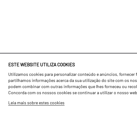
ESTE WEBSITE UTILIZA COOKIES
Utilizamos cookies para personalizar conteúdo e anúncios, fornecer 
Identidade
Agricultura
partilhamos informações acerca da sua utilização do site com os noss
História
Transportes
podem combinar com outras informações que lhes forneceu ou recolhid
Concorda com os nossos cookies se continuar a utilizar o nosso web
Fábrica / Produção
Gama Floresta
Leia mais sobre estes cookies
Recursos Humanos
Gama Vinha
Peças
Opcionais
Galeria de Vídeos