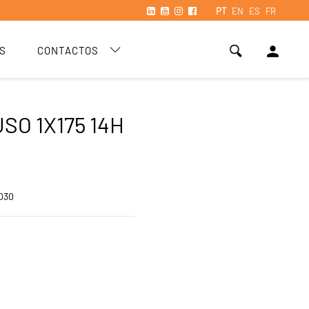
PT
EN
ES
FR
person
S
CONTACTOS
SO 1X175 14H
030