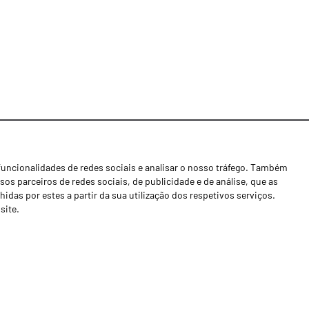
funcionalidades de redes sociais e analisar o nosso tráfego. Também
Notícias
os parceiros de redes sociais, de publicidade e de análise, que as
Concessionários
as por estes a partir da sua utilização dos respetivos serviços.
site.
Contactos
Livro de Reclamações
Política de Privacidade
Canal de Denúncias (RGPC)
Termos e condições