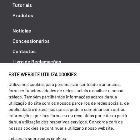
Tutoriais
Produtos
Notícias
Concessionários
Contactos
Livro de Reclamações
Política de Privacidade
ESTE WEBSITE UTILIZA COOKIES
Canal de Denúncias (RGPC)
Utilizamos cookies para personalizar conteúdo e anúncios,
fornecer funcionalidades de redes sociais e analisar o nosso
Termos e condições
tráfego. Também partilhamos informações acerca da sua
utilização do site com os nossos parceiros de redes sociais, de
publicidade e de análise, que as podem combinar com outras
informações que lhes forneceu ou recolhidas por estes a partir
da sua utilização dos respetivos serviços. Concorda com os
nossos cookies se continuar a utilizar o nosso website.
Leia mais sobre estes cookies