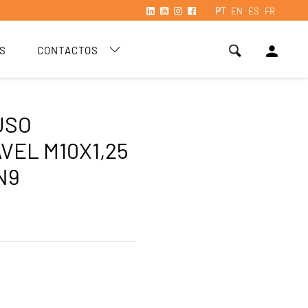
PT
EN
ES
FR
person
S
CONTACTOS
USO
VEL M10X1,25
N9