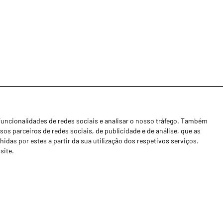
funcionalidades de redes sociais e analisar o nosso tráfego. Também
Notícias
os parceiros de redes sociais, de publicidade e de análise, que as
Concessionários
as por estes a partir da sua utilização dos respetivos serviços.
site.
Contactos
Livro de Reclamações
Política de Privacidade
Canal de Denúncias (RGPC)
Termos e condições