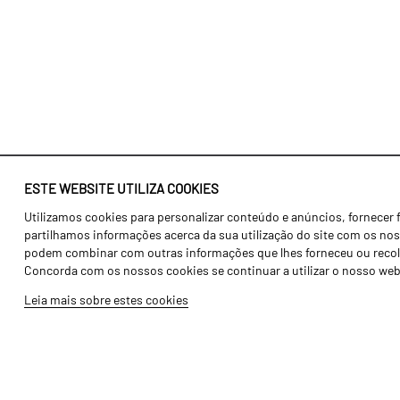
ESTE WEBSITE UTILIZA COOKIES
Utilizamos cookies para personalizar conteúdo e anúncios, fornecer 
Identidade
Agricultura
partilhamos informações acerca da sua utilização do site com os noss
História
Transportes
podem combinar com outras informações que lhes forneceu ou recolhid
Concorda com os nossos cookies se continuar a utilizar o nosso web
Fábrica / Produção
Gama Floresta
Leia mais sobre estes cookies
Recursos Humanos
Gama Vinha
Peças
Opcionais
Galeria de Vídeos