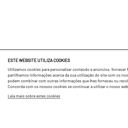
ESTE WEBSITE UTILIZA COOKIES
Utilizamos cookies para personalizar conteúdo e anúncios, fornecer 
Identidade
Agricultura
partilhamos informações acerca da sua utilização do site com os noss
História
Transportes
podem combinar com outras informações que lhes forneceu ou recolhid
Concorda com os nossos cookies se continuar a utilizar o nosso web
Fábrica / Produção
Gama Floresta
Leia mais sobre estes cookies
Recursos Humanos
Gama Vinha
Peças
Opcionais
Galeria de Vídeos