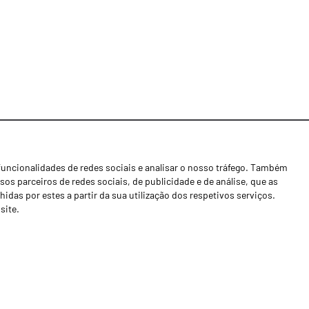
funcionalidades de redes sociais e analisar o nosso tráfego. Também
Notícias
os parceiros de redes sociais, de publicidade e de análise, que as
Concessionários
as por estes a partir da sua utilização dos respetivos serviços.
site.
Contactos
Livro de Reclamações
Política de Privacidade
Canal de Denúncias (RGPC)
Termos e condições