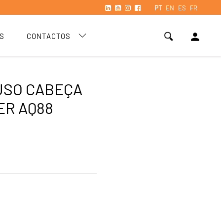
PT
EN
ES
FR
person
S
CONTACTOS
USO CABEÇA
R AQ88