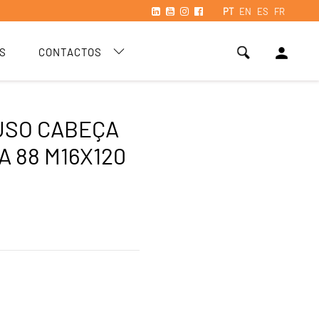
PT
EN
ES
FR
person
S
CONTACTOS
USO CABEÇA
A 88 M16X120