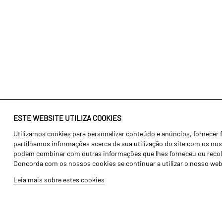
ESTE WEBSITE UTILIZA COOKIES
Utilizamos cookies para personalizar conteúdo e anúncios, fornecer 
Identidade
Agricultura
partilhamos informações acerca da sua utilização do site com os noss
História
Transportes
podem combinar com outras informações que lhes forneceu ou recolhid
Concorda com os nossos cookies se continuar a utilizar o nosso web
Fábrica / Produção
Gama Floresta
Leia mais sobre estes cookies
Recursos Humanos
Gama Vinha
Peças
Opcionais