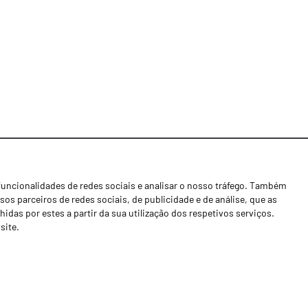
funcionalidades de redes sociais e analisar o nosso tráfego. Também
Notícias
os parceiros de redes sociais, de publicidade e de análise, que as
Concessionários
as por estes a partir da sua utilização dos respetivos serviços.
site.
Contactos
Livro de Reclamações
Política de Privacidade
Canal de Denúncias (RGPC)