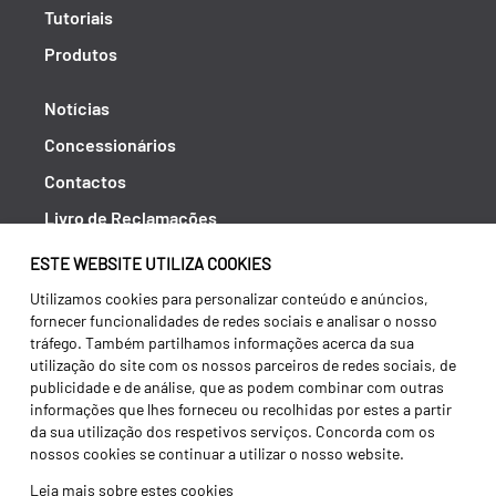
Tutoriais
Produtos
Notícias
Concessionários
Contactos
Livro de Reclamações
Política de Privacidade
ESTE WEBSITE UTILIZA COOKIES
Canal de Denúncias (RGPC)
Utilizamos cookies para personalizar conteúdo e anúncios,
fornecer funcionalidades de redes sociais e analisar o nosso
Termos e condições
tráfego. Também partilhamos informações acerca da sua
utilização do site com os nossos parceiros de redes sociais, de
publicidade e de análise, que as podem combinar com outras
informações que lhes forneceu ou recolhidas por estes a partir
da sua utilização dos respetivos serviços. Concorda com os
nossos cookies se continuar a utilizar o nosso website.
Leia mais sobre estes cookies