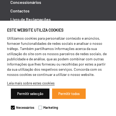
Concessionários
Contactos
Livro de Reclamações
Política de Privacidade
ESTE WEBSITE UTILIZA COOKIES
Canal de Denúncias (RGPC)
Utilizamos cookies para personalizar conteúdo e anúncios,
fornecer funcionalidades de redes sociais e analisar o nosso
Termos e condições
tráfego. Também partilhamos informações acerca da sua
utilização do site com os nossos parceiros de redes sociais, de
publicidade e de análise, que as podem combinar com outras
informações que lhes forneceu ou recolhidas por estes a partir
da sua utilização dos respetivos serviços. Concorda com os
nossos cookies se continuar a utilizar o nosso website.
Leia mais sobre estes cookies
Permitir selecção
Permitir todos
Copyright 2026 ©
Galucho
Necessários
Marketing