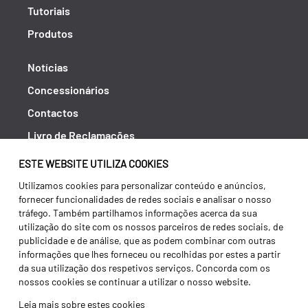
Tutoriais
Produtos
Notícias
Concessionários
Contactos
Livro de Reclamações
Política de Privacidade
ESTE WEBSITE UTILIZA COOKIES
Canal de Denúncias (RGPC)
Utilizamos cookies para personalizar conteúdo e anúncios,
fornecer funcionalidades de redes sociais e analisar o nosso
Termos e condições
tráfego. Também partilhamos informações acerca da sua
utilização do site com os nossos parceiros de redes sociais, de
publicidade e de análise, que as podem combinar com outras
informações que lhes forneceu ou recolhidas por estes a partir
da sua utilização dos respetivos serviços. Concorda com os
nossos cookies se continuar a utilizar o nosso website.
Leia mais sobre estes cookies