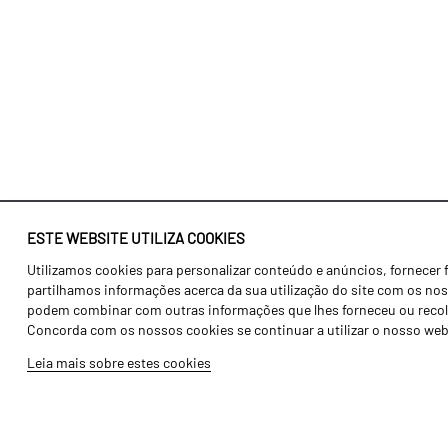
ESTE WEBSITE UTILIZA COOKIES
Utilizamos cookies para personalizar conteúdo e anúncios, fornecer 
Identidade
Agricultura
partilhamos informações acerca da sua utilização do site com os noss
História
Transportes
podem combinar com outras informações que lhes forneceu ou recolhid
Concorda com os nossos cookies se continuar a utilizar o nosso web
Fábrica / Produção
Gama Floresta
Leia mais sobre estes cookies
Recursos Humanos
Gama Vinha
Peças
Opcionais