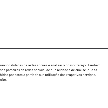
funcionalidades de redes sociais e analisar o nosso tráfego. Também
Notícias
os parceiros de redes sociais, de publicidade e de análise, que as
Concessionários
as por estes a partir da sua utilização dos respetivos serviços.
site.
Contactos
Livro de Reclamações
Política de Privacidade
Canal de Denúncias (RGPC)