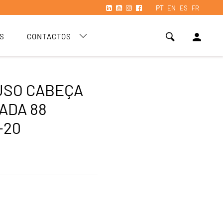
PT
EN
ES
FR
person
S
CONTACTOS
USO CABEÇA
ADA 88
-20