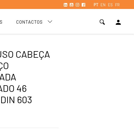
PT
EN
ES
FR
person
S
CONTACTOS
USO CABEÇA
ÇO
ADA
DO 46
DIN 603