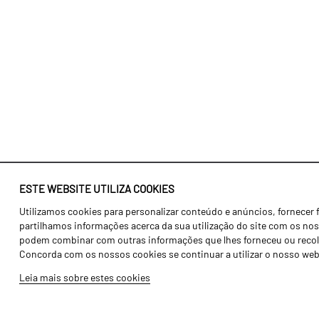
ESTE WEBSITE UTILIZA COOKIES
Utilizamos cookies para personalizar conteúdo e anúncios, fornecer 
Identidade
Agricultura
partilhamos informações acerca da sua utilização do site com os noss
História
Transportes
podem combinar com outras informações que lhes forneceu ou recolhid
Concorda com os nossos cookies se continuar a utilizar o nosso web
Fábrica / Produção
Gama Floresta
Leia mais sobre estes cookies
Recursos Humanos
Gama Vinha
Peças