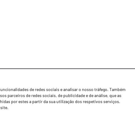
funcionalidades de redes sociais e analisar o nosso tráfego. Também
Notícias
os parceiros de redes sociais, de publicidade e de análise, que as
Concessionários
as por estes a partir da sua utilização dos respetivos serviços.
site.
Contactos
Livro de Reclamações
Política de Privacidade