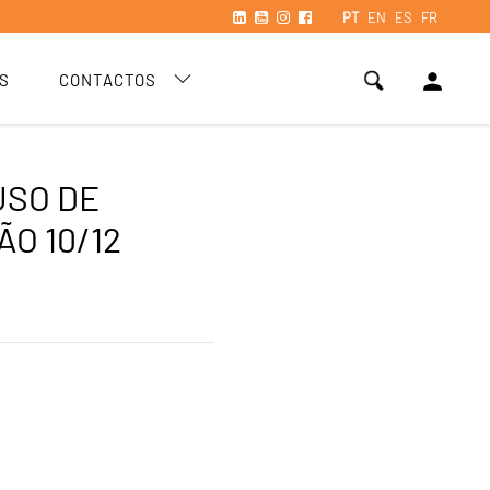
PT
EN
ES
FR
person
S
CONTACTOS
USO DE
ÃO 10/12