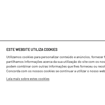
ESTE WEBSITE UTILIZA COOKIES
Utilizamos cookies para personalizar conteúdo e anúncios, fornecer 
Identidade
Agricultura
partilhamos informações acerca da sua utilização do site com os noss
História
Transportes
podem combinar com outras informações que lhes forneceu ou recolhid
Concorda com os nossos cookies se continuar a utilizar o nosso web
Fábrica / Produção
Gama Floresta
Leia mais sobre estes cookies
Recursos Humanos
Gama Vinha
Peças
Opcionais
Galeria de Vídeos