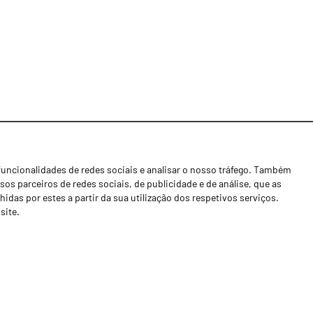
funcionalidades de redes sociais e analisar o nosso tráfego. Também
Notícias
os parceiros de redes sociais, de publicidade e de análise, que as
Concessionários
as por estes a partir da sua utilização dos respetivos serviços.
site.
Contactos
Livro de Reclamações
Política de Privacidade
Canal de Denúncias (RGPC)
Termos e condições