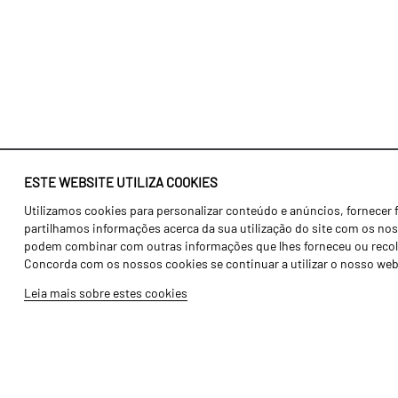
ESTE WEBSITE UTILIZA COOKIES
Utilizamos cookies para personalizar conteúdo e anúncios, fornecer 
Identidade
Agricultura
partilhamos informações acerca da sua utilização do site com os noss
História
Transportes
podem combinar com outras informações que lhes forneceu ou recolhid
Concorda com os nossos cookies se continuar a utilizar o nosso web
Fábrica / Produção
Gama Floresta
Leia mais sobre estes cookies
Recursos Humanos
Gama Vinha
Peças
Opcionais
Galeria de Vídeos