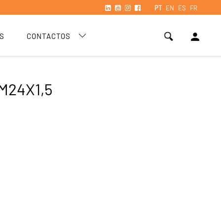
PT
EN
ES
FR
person
S
CONTACTOS
M24X1,5