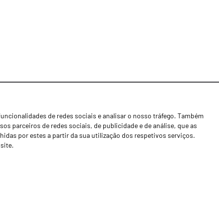
funcionalidades de redes sociais e analisar o nosso tráfego. Também
Notícias
os parceiros de redes sociais, de publicidade e de análise, que as
Concessionários
as por estes a partir da sua utilização dos respetivos serviços.
site.
Contactos
Livro de Reclamações
Política de Privacidade
Canal de Denúncias (RGPC)
Termos e condições