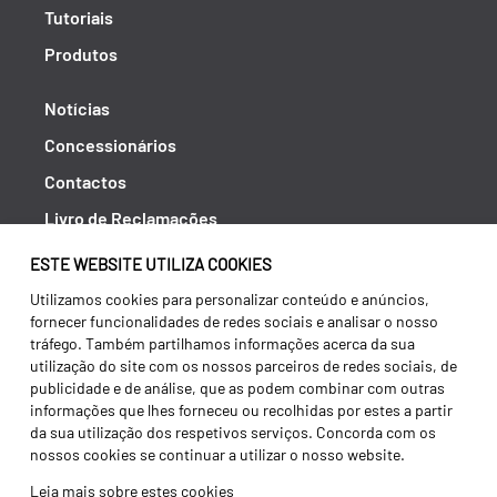
Tutoriais
Produtos
Notícias
Concessionários
Contactos
Livro de Reclamações
Política de Privacidade
ESTE WEBSITE UTILIZA COOKIES
Canal de Denúncias (RGPC)
Utilizamos cookies para personalizar conteúdo e anúncios,
fornecer funcionalidades de redes sociais e analisar o nosso
Termos e condições
tráfego. Também partilhamos informações acerca da sua
utilização do site com os nossos parceiros de redes sociais, de
publicidade e de análise, que as podem combinar com outras
informações que lhes forneceu ou recolhidas por estes a partir
da sua utilização dos respetivos serviços. Concorda com os
nossos cookies se continuar a utilizar o nosso website.
Leia mais sobre estes cookies