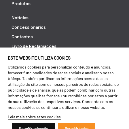
Produtos
Notícias
Concessionários
Contactos
Livro de Reclamações
Política de Privacidade
ESTE WEBSITE UTILIZA COOKIES
Canal de Denúncias (RGPC)
Utilizamos cookies para personalizar conteúdo e anúncios,
fornecer funcionalidades de redes sociais e analisar o nosso
Termos e condições
tráfego. Também partilhamos informações acerca da sua
utilização do site com os nossos parceiros de redes sociais, de
publicidade e de análise, que as podem combinar com outras
informações que lhes forneceu ou recolhidas por estes a partir
da sua utilização dos respetivos serviços. Concorda com os
nossos cookies se continuar a utilizar o nosso website.
Leia mais sobre estes cookies
Permitir selecção
Permitir todos