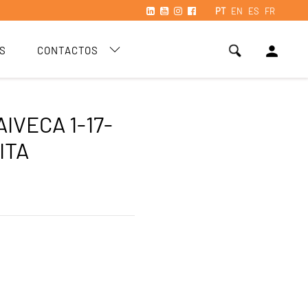
PT
EN
ES
FR
person
S
CONTACTOS
IVECA 1-17-
ITA