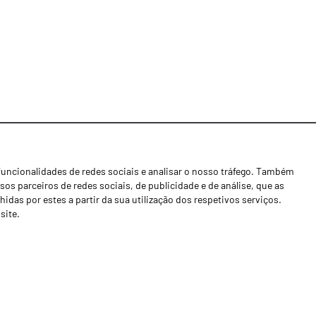
funcionalidades de redes sociais e analisar o nosso tráfego. Também
Notícias
os parceiros de redes sociais, de publicidade e de análise, que as
Concessionários
as por estes a partir da sua utilização dos respetivos serviços.
site.
Contactos
Livro de Reclamações
Política de Privacidade
Canal de Denúncias (RGPC)
Termos e condições