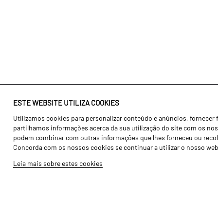
ESTE WEBSITE UTILIZA COOKIES
Utilizamos cookies para personalizar conteúdo e anúncios, fornecer 
Identidade
Agricultura
partilhamos informações acerca da sua utilização do site com os noss
História
Transportes
podem combinar com outras informações que lhes forneceu ou recolhid
Concorda com os nossos cookies se continuar a utilizar o nosso web
Fábrica / Produção
Gama Floresta
Leia mais sobre estes cookies
Recursos Humanos
Gama Vinha
Peças
Opcionais
Galeria de Vídeos