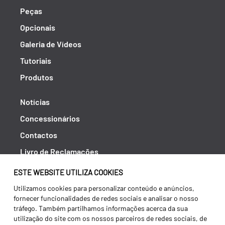
Peças
Opcionais
Galeria de Vídeos
Tutoriais
Produtos
Notícias
Concessionários
Contactos
Livro de Reclamações
Política de Privacidade
ESTE WEBSITE UTILIZA COOKIES
Canal de Denúncias (RGPC)
Utilizamos cookies para personalizar conteúdo e anúncios,
fornecer funcionalidades de redes sociais e analisar o nosso
Termos e condições
tráfego. Também partilhamos informações acerca da sua
utilização do site com os nossos parceiros de redes sociais, de