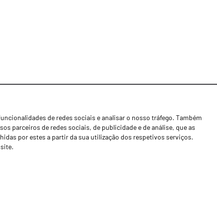
funcionalidades de redes sociais e analisar o nosso tráfego. Também
Notícias
os parceiros de redes sociais, de publicidade e de análise, que as
Concessionários
as por estes a partir da sua utilização dos respetivos serviços.
site.
Contactos
Livro de Reclamações
Política de Privacidade
Canal de Denúncias (RGPC)
Termos e condições