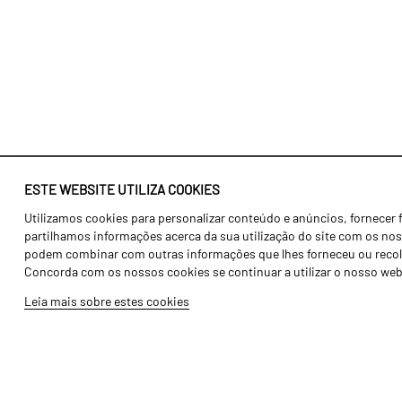
ESTE WEBSITE UTILIZA COOKIES
Utilizamos cookies para personalizar conteúdo e anúncios, fornecer 
Identidade
Agricultura
partilhamos informações acerca da sua utilização do site com os noss
História
Transportes
podem combinar com outras informações que lhes forneceu ou recolhid
Concorda com os nossos cookies se continuar a utilizar o nosso web
Fábrica / Produção
Gama Floresta
Leia mais sobre estes cookies
Recursos Humanos
Gama Vinha
Peças
Opcionais
Galeria de Vídeos