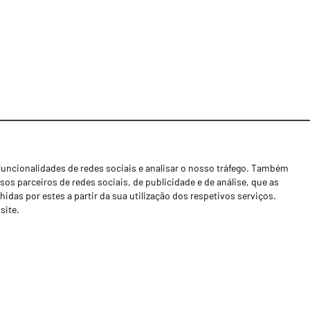
funcionalidades de redes sociais e analisar o nosso tráfego. Também
Notícias
os parceiros de redes sociais, de publicidade e de análise, que as
Concessionários
as por estes a partir da sua utilização dos respetivos serviços.
site.
Contactos
Livro de Reclamações
Política de Privacidade
Canal de Denúncias (RGPC)
Termos e condições