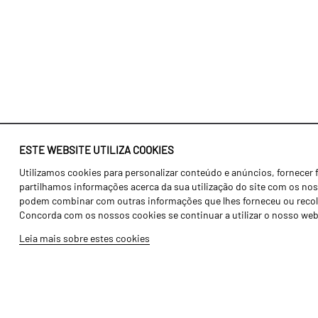
ESTE WEBSITE UTILIZA COOKIES
Utilizamos cookies para personalizar conteúdo e anúncios, fornecer 
Identidade
Agricultura
partilhamos informações acerca da sua utilização do site com os noss
História
Transportes
podem combinar com outras informações que lhes forneceu ou recolhid
Concorda com os nossos cookies se continuar a utilizar o nosso web
Fábrica / Produção
Gama Floresta
Leia mais sobre estes cookies
Recursos Humanos
Gama Vinha
Peças
Opcionais
Galeria de Vídeos