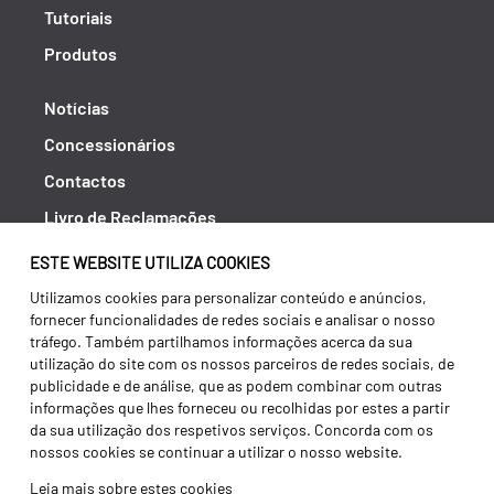
Tutoriais
Produtos
Notícias
Concessionários
Contactos
Livro de Reclamações
Política de Privacidade
ESTE WEBSITE UTILIZA COOKIES
Canal de Denúncias (RGPC)
Utilizamos cookies para personalizar conteúdo e anúncios,
fornecer funcionalidades de redes sociais e analisar o nosso
Termos e condições
tráfego. Também partilhamos informações acerca da sua
utilização do site com os nossos parceiros de redes sociais, de
publicidade e de análise, que as podem combinar com outras
informações que lhes forneceu ou recolhidas por estes a partir
da sua utilização dos respetivos serviços. Concorda com os
nossos cookies se continuar a utilizar o nosso website.
Leia mais sobre estes cookies