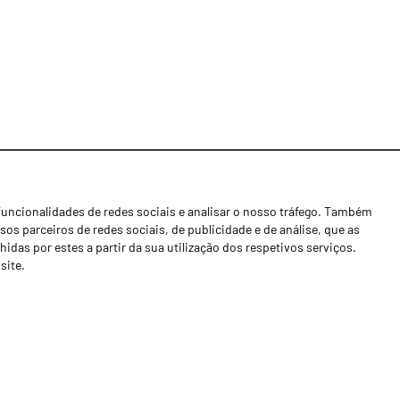
funcionalidades de redes sociais e analisar o nosso tráfego. Também
Notícias
os parceiros de redes sociais, de publicidade e de análise, que as
Concessionários
as por estes a partir da sua utilização dos respetivos serviços.
site.
Contactos
Livro de Reclamações
Política de Privacidade
Canal de Denúncias (RGPC)
Termos e condições