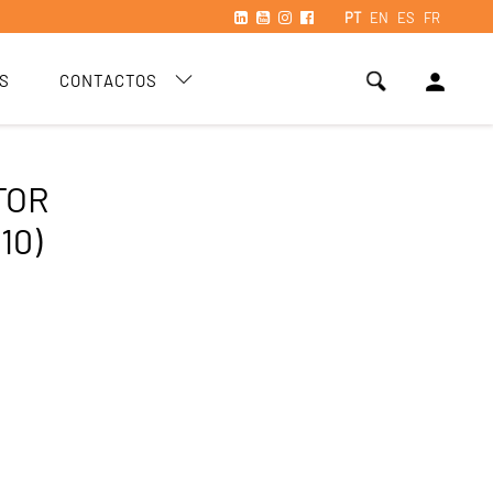
PT
EN
ES
FR
person
S
CONTACTOS
TOR
10)