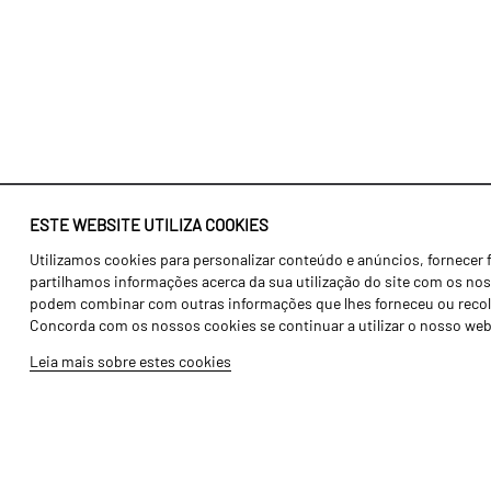
ESTE WEBSITE UTILIZA COOKIES
Utilizamos cookies para personalizar conteúdo e anúncios, fornecer 
Identidade
Agricultura
partilhamos informações acerca da sua utilização do site com os noss
História
Transportes
podem combinar com outras informações que lhes forneceu ou recolhid
Concorda com os nossos cookies se continuar a utilizar o nosso web
Fábrica / Produção
Gama Floresta
Leia mais sobre estes cookies
Recursos Humanos
Gama Vinha
Peças
Opcionais
Galeria de Vídeos