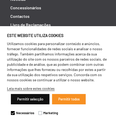
Concessionários
Contactos
Livro de Reclamações
Política de Privacidade
ESTE WEBSITE UTILIZA COOKIES
Canal de Denúncias (RGPC)
Utilizamos cookies para personalizar conteúdo e anúncios,
fornecer funcionalidades de redes sociais e analisar o nosso
Termos e condições
tráfego. Também partilhamos informações acerca da sua
utilização do site com os nossos parceiros de redes sociais, de
publicidade e de análise, que as podem combinar com outras
informações que lhes forneceu ou recolhidas por estes a partir
da sua utilização dos respetivos serviços. Concorda com os
nossos cookies se continuar a utilizar o nosso website.
Leia mais sobre estes cookies
Permitir selecção
Permitir todos
Copyright 2026 ©
Galucho
Necessários
Marketing