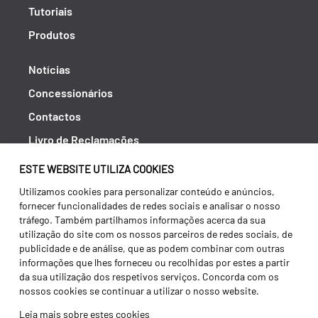
Tutoriais
Produtos
Notícias
Concessionários
Contactos
Livro de Reclamações
Política de Privacidade
ESTE WEBSITE UTILIZA COOKIES
Canal de Denúncias (RGPC)
Utilizamos cookies para personalizar conteúdo e anúncios,
fornecer funcionalidades de redes sociais e analisar o nosso
Termos e condições
tráfego. Também partilhamos informações acerca da sua
utilização do site com os nossos parceiros de redes sociais, de
publicidade e de análise, que as podem combinar com outras
informações que lhes forneceu ou recolhidas por estes a partir
da sua utilização dos respetivos serviços. Concorda com os
nossos cookies se continuar a utilizar o nosso website.
Leia mais sobre estes cookies