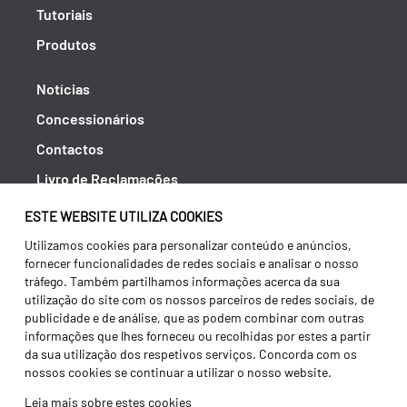
Tutoriais
Produtos
Notícias
Concessionários
Contactos
Livro de Reclamações
Política de Privacidade
ESTE WEBSITE UTILIZA COOKIES
Canal de Denúncias (RGPC)
Utilizamos cookies para personalizar conteúdo e anúncios,
fornecer funcionalidades de redes sociais e analisar o nosso
Termos e condições
tráfego. Também partilhamos informações acerca da sua
utilização do site com os nossos parceiros de redes sociais, de
publicidade e de análise, que as podem combinar com outras
informações que lhes forneceu ou recolhidas por estes a partir
da sua utilização dos respetivos serviços. Concorda com os
nossos cookies se continuar a utilizar o nosso website.
Leia mais sobre estes cookies