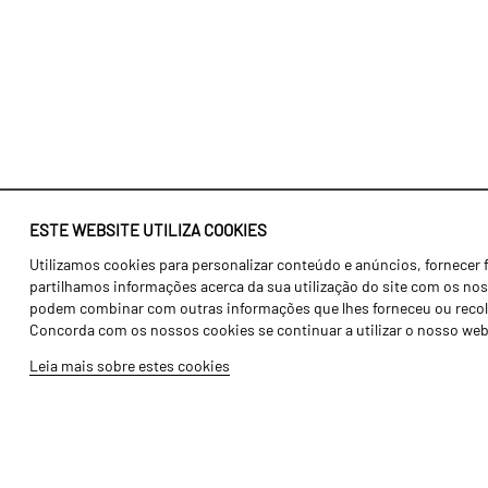
ESTE WEBSITE UTILIZA COOKIES
Utilizamos cookies para personalizar conteúdo e anúncios, fornecer 
Identidade
Agricultura
partilhamos informações acerca da sua utilização do site com os noss
História
Transportes
podem combinar com outras informações que lhes forneceu ou recolhid
Concorda com os nossos cookies se continuar a utilizar o nosso web
Fábrica / Produção
Gama Floresta
Leia mais sobre estes cookies
Recursos Humanos
Gama Vinha
Peças
Opcionais
Galeria de Vídeos