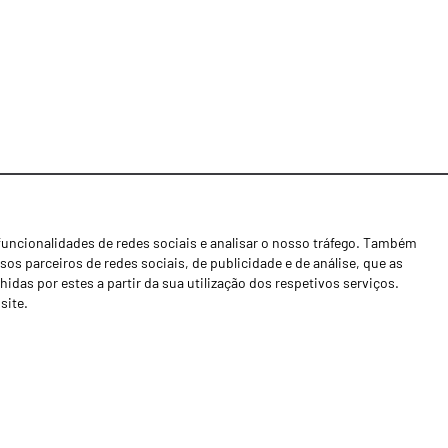
funcionalidades de redes sociais e analisar o nosso tráfego. Também
Notícias
os parceiros de redes sociais, de publicidade e de análise, que as
Concessionários
as por estes a partir da sua utilização dos respetivos serviços.
site.
Contactos
Livro de Reclamações
Política de Privacidade
Canal de Denúncias (RGPC)
Termos e condições