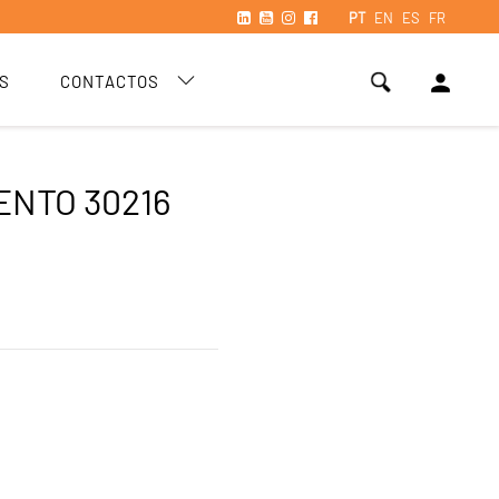
PT
EN
ES
FR
person
S
CONTACTOS
NTO 30216