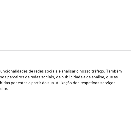
funcionalidades de redes sociais e analisar o nosso tráfego. Também
Notícias
os parceiros de redes sociais, de publicidade e de análise, que as
Concessionários
as por estes a partir da sua utilização dos respetivos serviços.
site.
Contactos
Livro de Reclamações
Política de Privacidade
Canal de Denúncias (RGPC)
Termos e condições