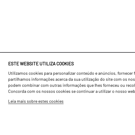
ESTE WEBSITE UTILIZA COOKIES
Utilizamos cookies para personalizar conteúdo e anúncios, fornecer 
Identidade
Agricultura
partilhamos informações acerca da sua utilização do site com os noss
História
Transportes
podem combinar com outras informações que lhes forneceu ou recolhid
Concorda com os nossos cookies se continuar a utilizar o nosso web
Fábrica / Produção
Gama Floresta
Leia mais sobre estes cookies
Recursos Humanos
Gama Vinha
Peças
Opcionais
Galeria de Vídeos