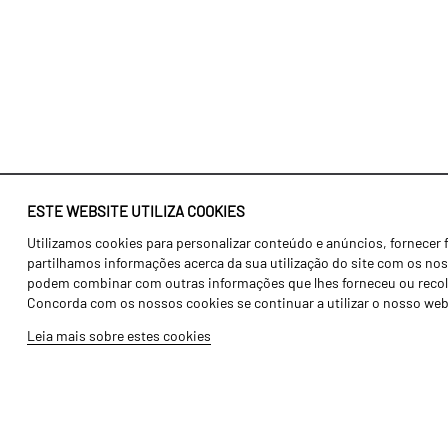
ESTE WEBSITE UTILIZA COOKIES
Utilizamos cookies para personalizar conteúdo e anúncios, fornecer 
Identidade
Agricultura
partilhamos informações acerca da sua utilização do site com os noss
História
Transportes
podem combinar com outras informações que lhes forneceu ou recolhid
Concorda com os nossos cookies se continuar a utilizar o nosso web
Fábrica / Produção
Gama Floresta
Leia mais sobre estes cookies
Recursos Humanos
Gama Vinha
Peças
Opcionais
Galeria de Vídeos