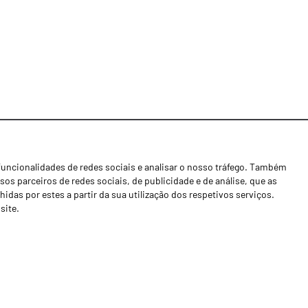
funcionalidades de redes sociais e analisar o nosso tráfego. Também
Notícias
os parceiros de redes sociais, de publicidade e de análise, que as
Concessionários
as por estes a partir da sua utilização dos respetivos serviços.
site.
Contactos
Livro de Reclamações
Política de Privacidade
Canal de Denúncias (RGPC)
Termos e condições