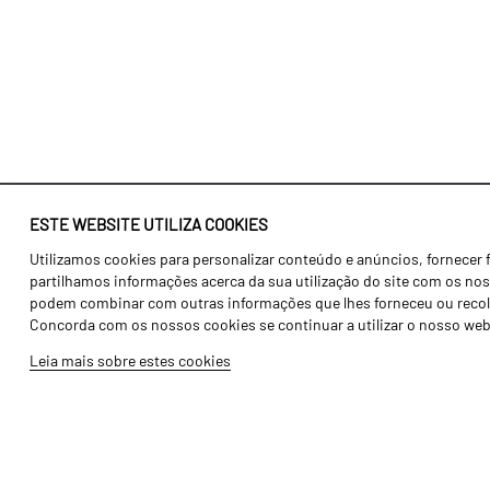
ESTE WEBSITE UTILIZA COOKIES
Utilizamos cookies para personalizar conteúdo e anúncios, fornecer 
Identidade
Agricultura
partilhamos informações acerca da sua utilização do site com os noss
História
Transportes
podem combinar com outras informações que lhes forneceu ou recolhid
Concorda com os nossos cookies se continuar a utilizar o nosso web
Fábrica / Produção
Gama Floresta
Leia mais sobre estes cookies
Recursos Humanos
Gama Vinha
Peças
Opcionais
Galeria de Vídeos