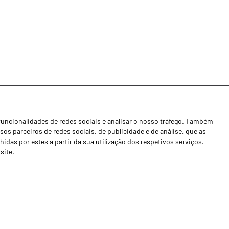
funcionalidades de redes sociais e analisar o nosso tráfego. Também
Notícias
os parceiros de redes sociais, de publicidade e de análise, que as
Concessionários
as por estes a partir da sua utilização dos respetivos serviços.
site.
Contactos
Livro de Reclamações
Política de Privacidade
Canal de Denúncias (RGPC)
Termos e condições