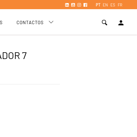
PT
EN
ES
FR
person
S
CONTACTOS
DOR 7