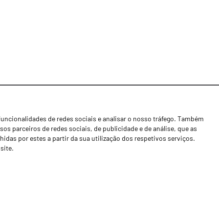
funcionalidades de redes sociais e analisar o nosso tráfego. Também
Notícias
os parceiros de redes sociais, de publicidade e de análise, que as
Concessionários
as por estes a partir da sua utilização dos respetivos serviços.
site.
Contactos
Livro de Reclamações
Política de Privacidade
Canal de Denúncias (RGPC)
Termos e condições