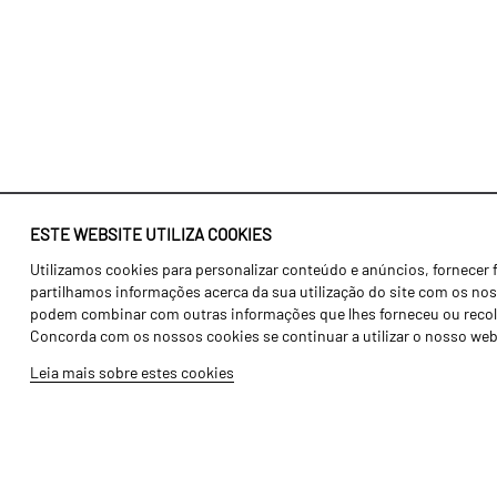
ESTE WEBSITE UTILIZA COOKIES
Utilizamos cookies para personalizar conteúdo e anúncios, fornecer 
Identidade
Agricultura
partilhamos informações acerca da sua utilização do site com os noss
História
Transportes
podem combinar com outras informações que lhes forneceu ou recolhid
Concorda com os nossos cookies se continuar a utilizar o nosso web
Fábrica / Produção
Gama Floresta
Leia mais sobre estes cookies
Recursos Humanos
Gama Vinha
Peças
Opcionais
Galeria de Vídeos