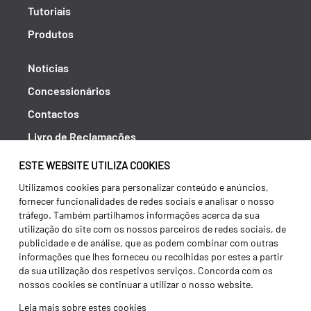
Tutoriais
Produtos
Notícias
Concessionários
Contactos
Livro de Reclamações
Política de Privacidade
ESTE WEBSITE UTILIZA COOKIES
Canal de Denúncias (RGPC)
Utilizamos cookies para personalizar conteúdo e anúncios,
fornecer funcionalidades de redes sociais e analisar o nosso
Termos e condições
tráfego. Também partilhamos informações acerca da sua
utilização do site com os nossos parceiros de redes sociais, de
publicidade e de análise, que as podem combinar com outras
informações que lhes forneceu ou recolhidas por estes a partir
da sua utilização dos respetivos serviços. Concorda com os
nossos cookies se continuar a utilizar o nosso website.
Leia mais sobre estes cookies