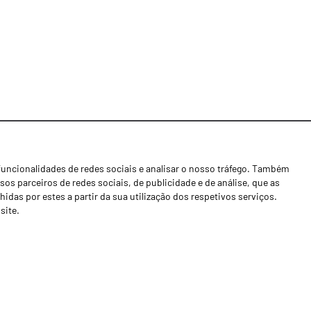
funcionalidades de redes sociais e analisar o nosso tráfego. Também
Notícias
os parceiros de redes sociais, de publicidade e de análise, que as
Concessionários
as por estes a partir da sua utilização dos respetivos serviços.
site.
Contactos
Livro de Reclamações
Política de Privacidade
Canal de Denúncias (RGPC)
Termos e condições