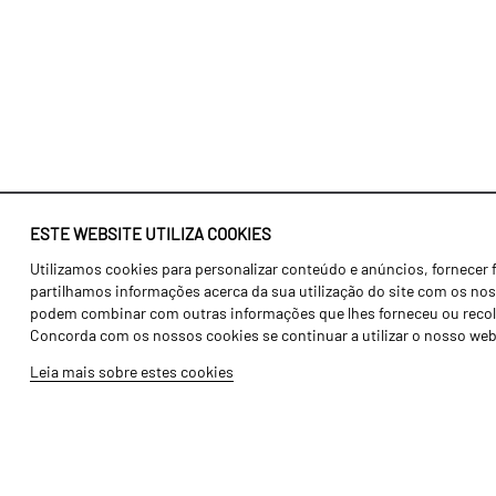
ESTE WEBSITE UTILIZA COOKIES
Utilizamos cookies para personalizar conteúdo e anúncios, fornecer 
Identidade
Agricultura
partilhamos informações acerca da sua utilização do site com os noss
História
Transportes
podem combinar com outras informações que lhes forneceu ou recolhid
Concorda com os nossos cookies se continuar a utilizar o nosso web
Fábrica / Produção
Gama Floresta
Leia mais sobre estes cookies
Recursos Humanos
Gama Vinha
Peças
Opcionais
Galeria de Vídeos