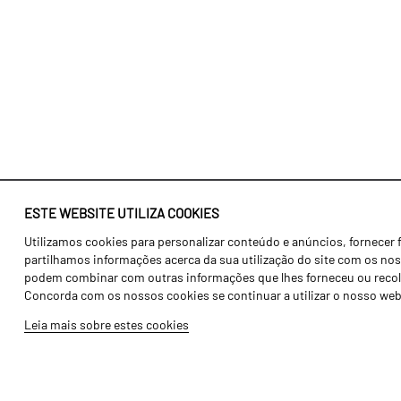
ESTE WEBSITE UTILIZA COOKIES
Utilizamos cookies para personalizar conteúdo e anúncios, fornecer 
Identidade
Agricultura
partilhamos informações acerca da sua utilização do site com os noss
História
Transportes
podem combinar com outras informações que lhes forneceu ou recolhid
Concorda com os nossos cookies se continuar a utilizar o nosso web
Fábrica / Produção
Gama Floresta
Leia mais sobre estes cookies
Recursos Humanos
Gama Vinha
Peças
Opcionais