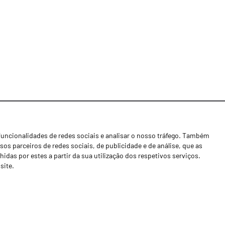
funcionalidades de redes sociais e analisar o nosso tráfego. Também
Notícias
os parceiros de redes sociais, de publicidade e de análise, que as
Concessionários
as por estes a partir da sua utilização dos respetivos serviços.
site.
Contactos
Livro de Reclamações
Política de Privacidade
Canal de Denúncias (RGPC)