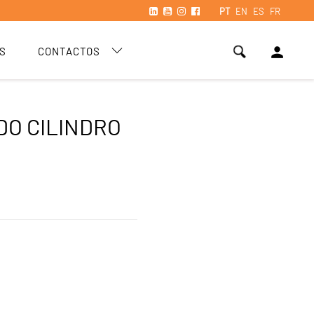
PT
EN
ES
FR
person
S
CONTACTOS
DO CILINDRO