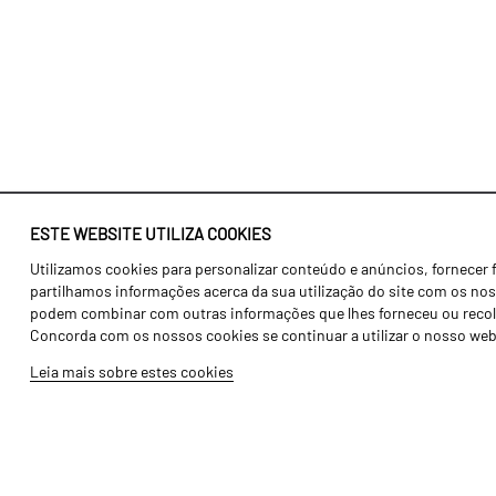
ESTE WEBSITE UTILIZA COOKIES
Utilizamos cookies para personalizar conteúdo e anúncios, fornecer 
Identidade
Agricultura
partilhamos informações acerca da sua utilização do site com os noss
História
Transportes
podem combinar com outras informações que lhes forneceu ou recolhid
Concorda com os nossos cookies se continuar a utilizar o nosso web
Fábrica / Produção
Gama Floresta
Leia mais sobre estes cookies
Recursos Humanos
Gama Vinha
Peças
Opcionais
Galeria de Vídeos