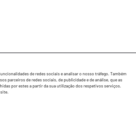
funcionalidades de redes sociais e analisar o nosso tráfego. Também
Notícias
os parceiros de redes sociais, de publicidade e de análise, que as
Concessionários
as por estes a partir da sua utilização dos respetivos serviços.
site.
Contactos
Livro de Reclamações
Política de Privacidade
Canal de Denúncias (RGPC)
Termos e condições