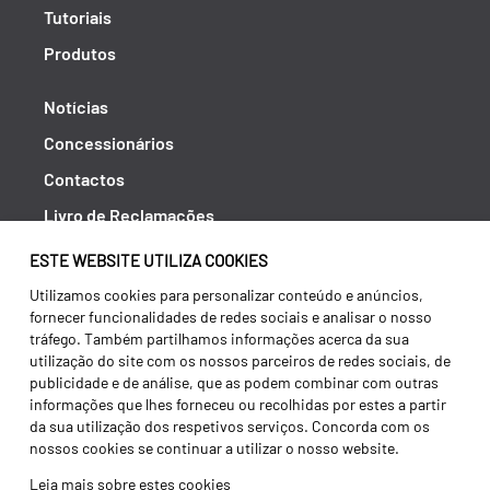
Tutoriais
Produtos
Notícias
Concessionários
Contactos
Livro de Reclamações
Política de Privacidade
ESTE WEBSITE UTILIZA COOKIES
Canal de Denúncias (RGPC)
Utilizamos cookies para personalizar conteúdo e anúncios,
fornecer funcionalidades de redes sociais e analisar o nosso
Termos e condições
tráfego. Também partilhamos informações acerca da sua
utilização do site com os nossos parceiros de redes sociais, de
publicidade e de análise, que as podem combinar com outras
informações que lhes forneceu ou recolhidas por estes a partir
da sua utilização dos respetivos serviços. Concorda com os
nossos cookies se continuar a utilizar o nosso website.
Leia mais sobre estes cookies