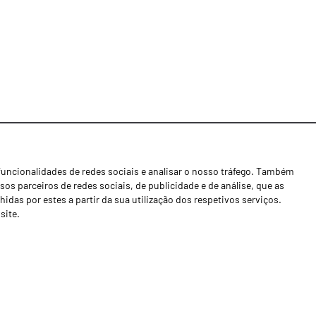
funcionalidades de redes sociais e analisar o nosso tráfego. Também
Notícias
os parceiros de redes sociais, de publicidade e de análise, que as
Concessionários
as por estes a partir da sua utilização dos respetivos serviços.
site.
Contactos
Livro de Reclamações
Política de Privacidade
Canal de Denúncias (RGPC)
Termos e condições