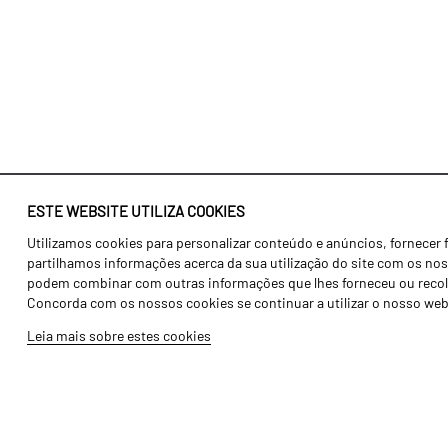
ESTE WEBSITE UTILIZA COOKIES
Utilizamos cookies para personalizar conteúdo e anúncios, fornecer 
Identidade
Agricultura
partilhamos informações acerca da sua utilização do site com os noss
História
Transportes
podem combinar com outras informações que lhes forneceu ou recolhid
Concorda com os nossos cookies se continuar a utilizar o nosso web
Fábrica / Produção
Gama Floresta
Leia mais sobre estes cookies
Recursos Humanos
Gama Vinha
Peças
Opcionais
Galeria de Vídeos