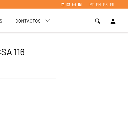
PT
EN
ES
FR
person
S
CONTACTOS
SA 116