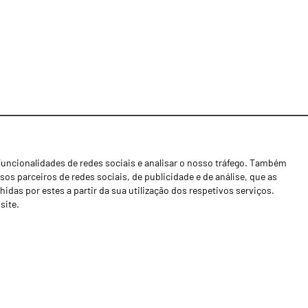
funcionalidades de redes sociais e analisar o nosso tráfego. Também
Notícias
os parceiros de redes sociais, de publicidade e de análise, que as
Concessionários
as por estes a partir da sua utilização dos respetivos serviços.
site.
Contactos
Livro de Reclamações
Política de Privacidade
Canal de Denúncias (RGPC)
Termos e condições