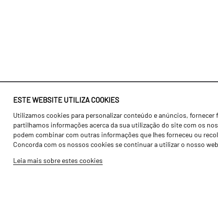
ESTE WEBSITE UTILIZA COOKIES
Utilizamos cookies para personalizar conteúdo e anúncios, fornecer 
Identidade
Agricultura
partilhamos informações acerca da sua utilização do site com os noss
História
Transportes
podem combinar com outras informações que lhes forneceu ou recolhid
Concorda com os nossos cookies se continuar a utilizar o nosso web
Fábrica / Produção
Gama Floresta
Leia mais sobre estes cookies
Recursos Humanos
Gama Vinha
Peças
Opcionais
Galeria de Vídeos