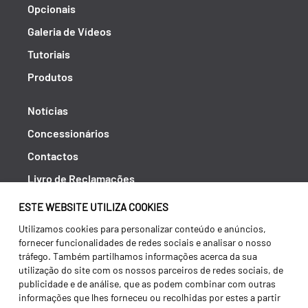
Opcionais
Galeria de Vídeos
Tutoriais
Produtos
Notícias
Concessionários
Contactos
Livro de Reclamações
Política de Privacidade
ESTE WEBSITE UTILIZA COOKIES
Canal de Denúncias (RGPC)
Utilizamos cookies para personalizar conteúdo e anúncios,
fornecer funcionalidades de redes sociais e analisar o nosso
Termos e condições
tráfego. Também partilhamos informações acerca da sua
utilização do site com os nossos parceiros de redes sociais, de
publicidade e de análise, que as podem combinar com outras
informações que lhes forneceu ou recolhidas por estes a partir