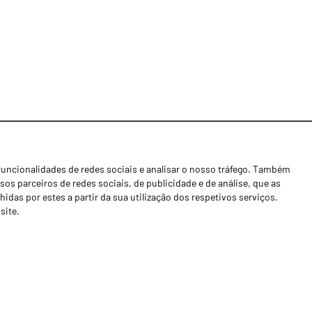
funcionalidades de redes sociais e analisar o nosso tráfego. Também
Notícias
os parceiros de redes sociais, de publicidade e de análise, que as
Concessionários
as por estes a partir da sua utilização dos respetivos serviços.
site.
Contactos
Livro de Reclamações
Política de Privacidade
Canal de Denúncias (RGPC)
Termos e condições