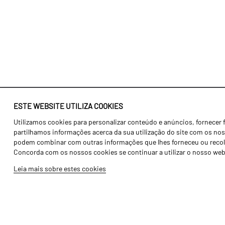
ESTE WEBSITE UTILIZA COOKIES
Utilizamos cookies para personalizar conteúdo e anúncios, fornecer 
Identidade
Agricultura
partilhamos informações acerca da sua utilização do site com os noss
História
Transportes
podem combinar com outras informações que lhes forneceu ou recolhid
Concorda com os nossos cookies se continuar a utilizar o nosso web
Fábrica / Produção
Gama Floresta
Leia mais sobre estes cookies
Recursos Humanos
Gama Vinha
Peças
Opcionais
Galeria de Vídeos