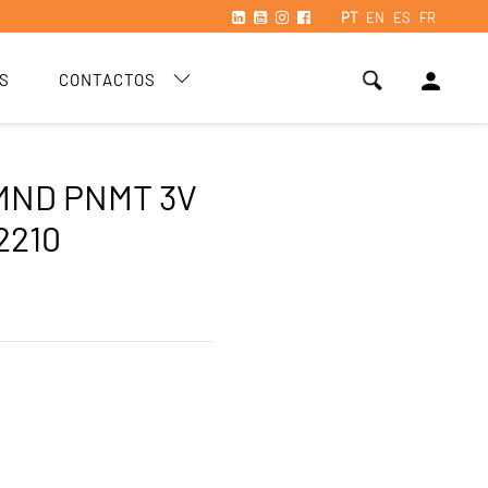
PT
EN
ES
FR
person
S
CONTACTOS
MND PNMT 3V
2210