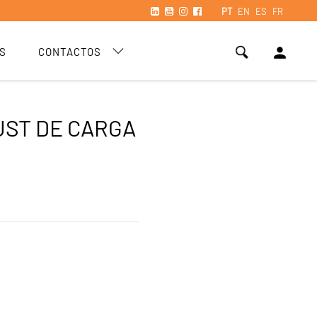
PT
EN
ES
FR
person
S
CONTACTOS
UST DE CARGA