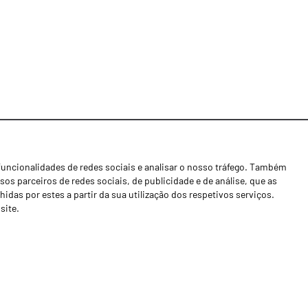
funcionalidades de redes sociais e analisar o nosso tráfego. Também
Notícias
os parceiros de redes sociais, de publicidade e de análise, que as
Concessionários
as por estes a partir da sua utilização dos respetivos serviços.
site.
Contactos
Livro de Reclamações
Política de Privacidade
Canal de Denúncias (RGPC)
Termos e condições