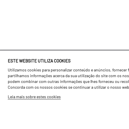
ESTE WEBSITE UTILIZA COOKIES
Utilizamos cookies para personalizar conteúdo e anúncios, fornecer 
Identidade
Agricultura
partilhamos informações acerca da sua utilização do site com os noss
História
Transportes
podem combinar com outras informações que lhes forneceu ou recolhid
Concorda com os nossos cookies se continuar a utilizar o nosso web
Fábrica / Produção
Gama Floresta
Leia mais sobre estes cookies
Recursos Humanos
Gama Vinha
Peças
Opcionais
Galeria de Vídeos