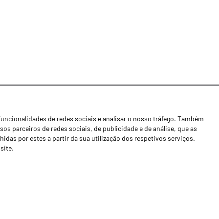
funcionalidades de redes sociais e analisar o nosso tráfego. Também
Notícias
os parceiros de redes sociais, de publicidade e de análise, que as
Concessionários
as por estes a partir da sua utilização dos respetivos serviços.
site.
Contactos
Livro de Reclamações
Política de Privacidade
Canal de Denúncias (RGPC)
Termos e condições