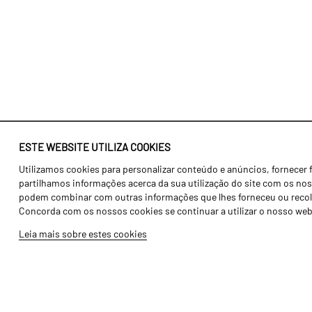
ESTE WEBSITE UTILIZA COOKIES
Utilizamos cookies para personalizar conteúdo e anúncios, fornecer 
Identidade
Agricultura
partilhamos informações acerca da sua utilização do site com os noss
História
Transportes
podem combinar com outras informações que lhes forneceu ou recolhid
Concorda com os nossos cookies se continuar a utilizar o nosso web
Fábrica / Produção
Gama Floresta
Leia mais sobre estes cookies
Recursos Humanos
Gama Vinha
Peças
Opcionais
Galeria de Vídeos