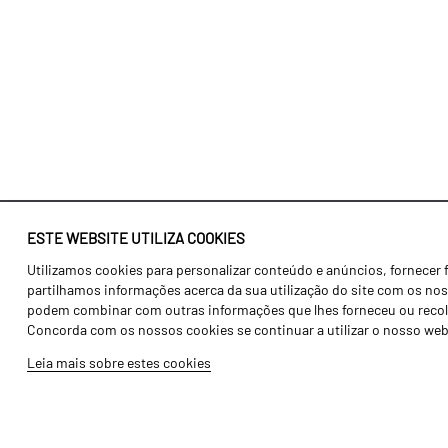
ESTE WEBSITE UTILIZA COOKIES
Utilizamos cookies para personalizar conteúdo e anúncios, fornecer 
Identidade
Agricultura
partilhamos informações acerca da sua utilização do site com os noss
História
Transportes
podem combinar com outras informações que lhes forneceu ou recolhid
Concorda com os nossos cookies se continuar a utilizar o nosso web
Fábrica / Produção
Gama Floresta
Leia mais sobre estes cookies
Recursos Humanos
Gama Vinha
Peças
Opcionais