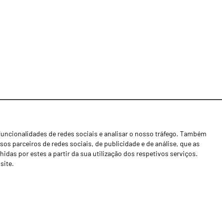
funcionalidades de redes sociais e analisar o nosso tráfego. Também
Notícias
os parceiros de redes sociais, de publicidade e de análise, que as
Concessionários
as por estes a partir da sua utilização dos respetivos serviços.
site.
Contactos
Livro de Reclamações
Política de Privacidade
Canal de Denúncias (RGPC)