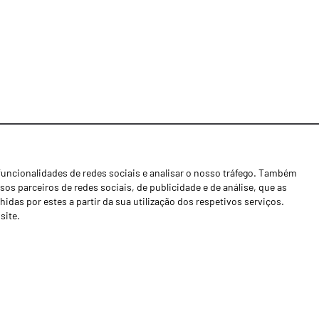
funcionalidades de redes sociais e analisar o nosso tráfego. Também
Notícias
os parceiros de redes sociais, de publicidade e de análise, que as
Concessionários
as por estes a partir da sua utilização dos respetivos serviços.
site.
Contactos
Livro de Reclamações
Política de Privacidade
Canal de Denúncias (RGPC)
Termos e condições