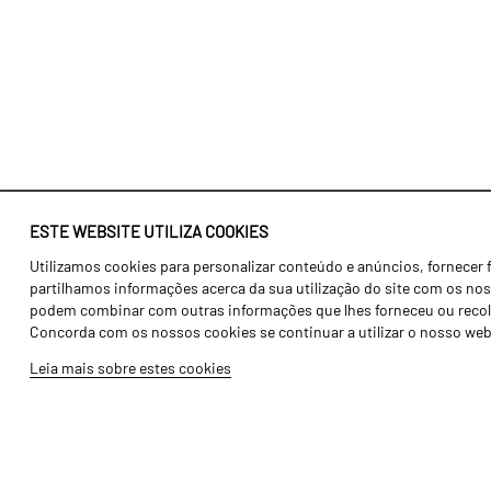
ESTE WEBSITE UTILIZA COOKIES
Utilizamos cookies para personalizar conteúdo e anúncios, fornecer 
Identidade
Agricultura
partilhamos informações acerca da sua utilização do site com os noss
História
Transportes
podem combinar com outras informações que lhes forneceu ou recolhid
Concorda com os nossos cookies se continuar a utilizar o nosso web
Fábrica / Produção
Gama Floresta
Leia mais sobre estes cookies
Recursos Humanos
Gama Vinha
Peças
Opcionais
Galeria de Vídeos