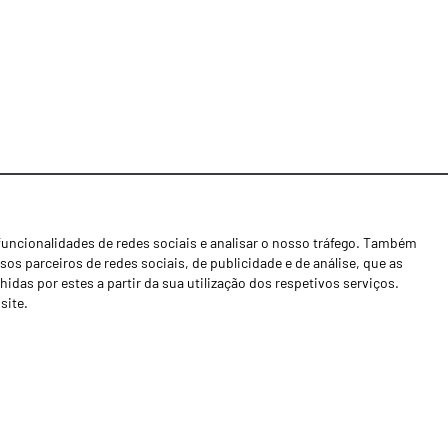
funcionalidades de redes sociais e analisar o nosso tráfego. Também
Notícias
os parceiros de redes sociais, de publicidade e de análise, que as
Concessionários
as por estes a partir da sua utilização dos respetivos serviços.
site.
Contactos
Livro de Reclamações
Política de Privacidade
Canal de Denúncias (RGPC)
Termos e condições