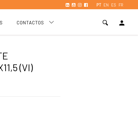
PT
EN
ES
FR
person
S
CONTACTOS
TE
11,5 (VI)