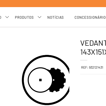
O
PRODUTOS
NOTÍCIAS
CONCESSIONÁRIO
VEDAN
143X151X
REF: 932121431