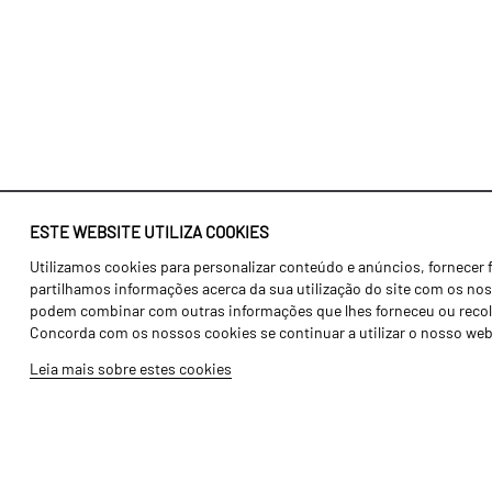
ESTE WEBSITE UTILIZA COOKIES
Utilizamos cookies para personalizar conteúdo e anúncios, fornecer 
Identidade
Agricultura
partilhamos informações acerca da sua utilização do site com os noss
História
Transportes
podem combinar com outras informações que lhes forneceu ou recolhid
Concorda com os nossos cookies se continuar a utilizar o nosso web
Fábrica / Produção
Gama Floresta
Leia mais sobre estes cookies
Recursos Humanos
Gama Vinha
Peças
Opcionais
Galeria de Vídeos