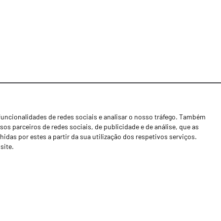
funcionalidades de redes sociais e analisar o nosso tráfego. Também
Notícias
os parceiros de redes sociais, de publicidade e de análise, que as
Concessionários
as por estes a partir da sua utilização dos respetivos serviços.
site.
Contactos
Livro de Reclamações
Política de Privacidade
Canal de Denúncias (RGPC)
Termos e condições