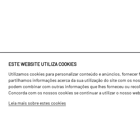
ESTE WEBSITE UTILIZA COOKIES
Utilizamos cookies para personalizar conteúdo e anúncios, fornecer 
Identidade
Agricultura
partilhamos informações acerca da sua utilização do site com os noss
História
Transportes
podem combinar com outras informações que lhes forneceu ou recolhid
Concorda com os nossos cookies se continuar a utilizar o nosso web
Fábrica / Produção
Gama Floresta
Leia mais sobre estes cookies
Recursos Humanos
Gama Vinha
Peças
Opcionais
Galeria de Vídeos