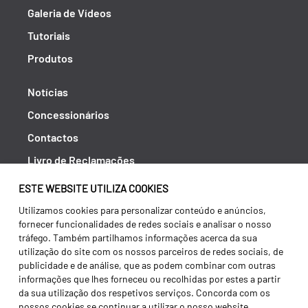
Galeria de Vídeos
Tutoriais
Produtos
Notícias
Concessionários
Contactos
Livro de Reclamações
Política de Privacidade
ESTE WEBSITE UTILIZA COOKIES
Canal de Denúncias (RGPC)
Utilizamos cookies para personalizar conteúdo e anúncios,
fornecer funcionalidades de redes sociais e analisar o nosso
Termos e condições
tráfego. Também partilhamos informações acerca da sua
utilização do site com os nossos parceiros de redes sociais, de
publicidade e de análise, que as podem combinar com outras
informações que lhes forneceu ou recolhidas por estes a partir
da sua utilização dos respetivos serviços. Concorda com os
nossos cookies se continuar a utilizar o nosso website.