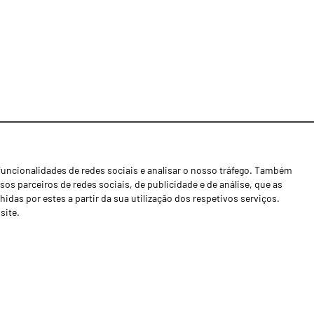
funcionalidades de redes sociais e analisar o nosso tráfego. Também
Notícias
os parceiros de redes sociais, de publicidade e de análise, que as
Concessionários
as por estes a partir da sua utilização dos respetivos serviços.
site.
Contactos
Livro de Reclamações
Política de Privacidade
Canal de Denúncias (RGPC)
Termos e condições