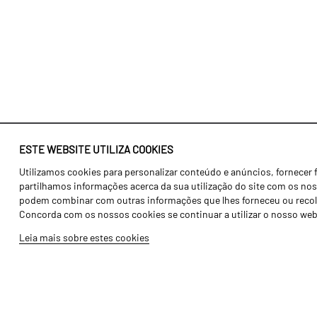
ESTE WEBSITE UTILIZA COOKIES
Utilizamos cookies para personalizar conteúdo e anúncios, fornecer 
Identidade
Agricultura
partilhamos informações acerca da sua utilização do site com os noss
História
Transportes
podem combinar com outras informações que lhes forneceu ou recolhid
Concorda com os nossos cookies se continuar a utilizar o nosso web
Fábrica / Produção
Gama Floresta
Leia mais sobre estes cookies
Recursos Humanos
Gama Vinha
Peças
Opcionais
Galeria de Vídeos