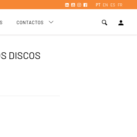
PT
EN
ES
FR
person
S
CONTACTOS
OS DISCOS