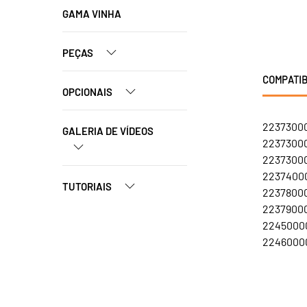
GAMA VINHA
PEÇAS
COMPATIB
OPCIONAIS
22373000
GALERIA DE VÍDEOS
22373000
22373000
22374000
TUTORIAIS
22378000
22379000
22450000
22460000