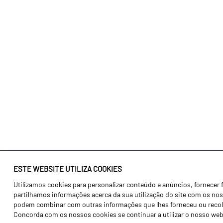
ESTE WEBSITE UTILIZA COOKIES
Utilizamos cookies para personalizar conteúdo e anúncios, fornecer 
Identidade
Agricultura
partilhamos informações acerca da sua utilização do site com os noss
História
Transportes
podem combinar com outras informações que lhes forneceu ou recolhid
Concorda com os nossos cookies se continuar a utilizar o nosso web
Fábrica / Produção
Gama Floresta