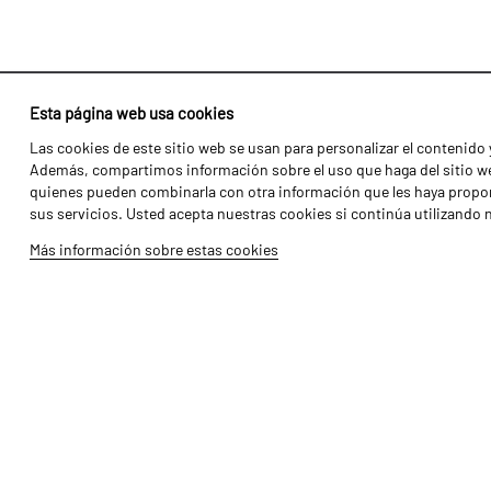
Esta página web usa cookies
Las cookies de este sitio web se usan para personalizar el contenido y
Identidad
Agricultura
Además, compartimos información sobre el uso que haga del sitio web
Historia
Transportes
quienes pueden combinarla con otra información que les haya propor
sus servicios. Usted acepta nuestras cookies si continúa utilizando 
Fábrica / Producción
Gama Florestal
Más información sobre estas cookies
Recursos Humanos
Gama Viñedo
Piezas
Galería de Vídeos
Tutoriales
Produtos
Copyright 2026 ©
Galucho