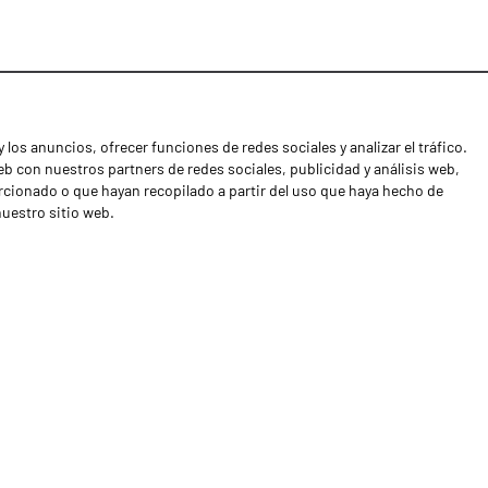
 los anuncios, ofrecer funciones de redes sociales y analizar el tráfico.
Noticias
 con nuestros partners de redes sociales, publicidad y análisis web,
Distribuidores
cionado o que hayan recopilado a partir del uso que haya hecho de
nuestro sitio web.
Contactos
Libro de reclamaciones
Shipping returns
Política de privacidad
Términos y condiciones